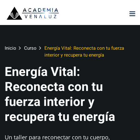
Sign in
Sign up
Sign in
Don’t have an account?
Sign up
Inicio
Curso
Energía Vital: Reconecta con tu fuerza
interior y recupera tu energía
Energía Vital:
Reconecta con tu
fuerza interior y
Lost your password?
Remember me
recupera tu energía
Un taller para reconectar con tu cuerpo,