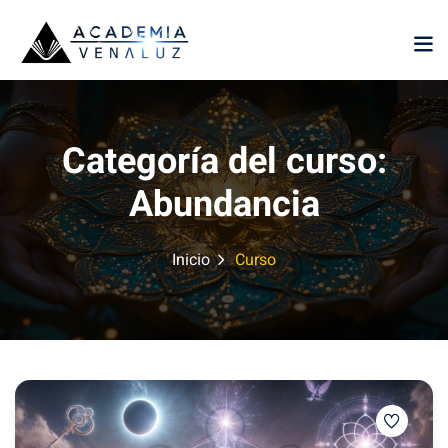
Sign in
Sign up
Sign in
Don’t have an account?
Sign up
Categoría del curso:
Abundancia
Inicio
Curso
Lost your password?
Remember me