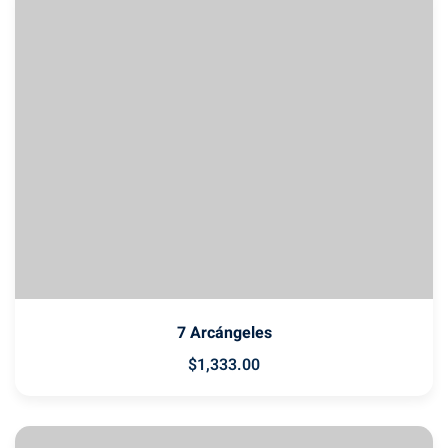
Sign up
Already have an account?
Sign in
7 Arcángeles
$
1,333
.00