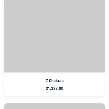
7 Chakras
$
1,333
.00