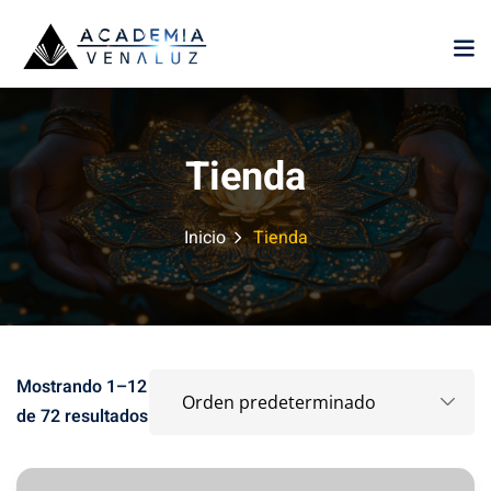
Sign in
Sign up
Sign in
Don’t have an account?
Sign up
Tienda
Inicio
Tienda
Lost your password?
Remember me
Mostrando 1–12
de 72 resultados