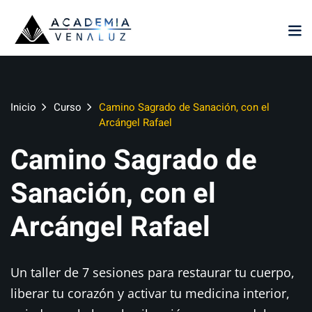
Sign in
Sign up
Sign in
Don’t have an account?
Sign up
Inicio
Curso
Camino Sagrado de Sanación, con el
Arcángel Rafael
Camino Sagrado de
Sanación, con el
Arcángel Rafael
Lost your password?
Remember me
Un taller de 7 sesiones para restaurar tu cuerpo,
liberar tu corazón y activar tu medicina interior,