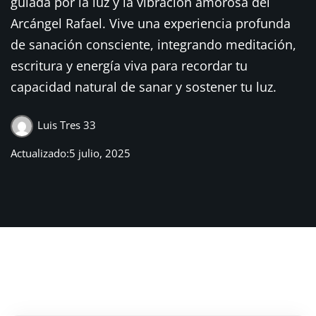
guiada por la luz y la vibración amorosa del
Sign up
Arcángel Rafael. Vive una experiencia profunda
Already have an account?
Sign in
de sanación consciente, integrando meditación,
escritura y energía viva para recordar tu
capacidad natural de sanar y sostener tu luz.
Luis Tres 33
Actualizado:5 julio, 2025