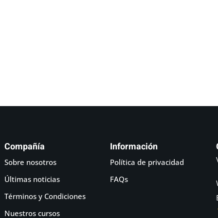
Lost your password?
Remember me
Sign up
Already have an account?
Sign in
Compañía
Información
Sobre nosotros
Política de privacidad
Últimas noticias
FAQs
Términos y Condiciones
Nuestros cursos