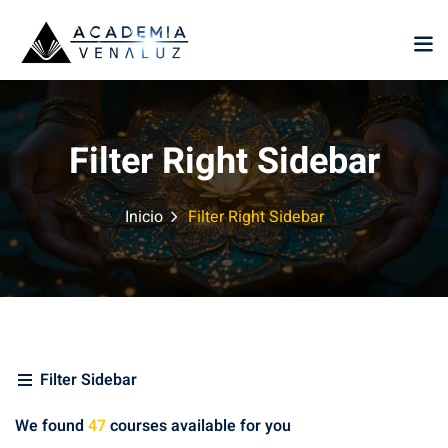
Sign in
Sign up
Sign in
Don’t have an account?
Sign up
Filter Right Sidebar
Inicio
Filter Right Sidebar
niversales
(1)
ia
(1)
Lost your password?
onsciencia
Remember me
Filter Sidebar
We found
47
courses available for you