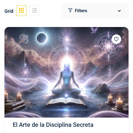
Sign up
Grid
Already have an account?
Sign in
1)
 33
(47)
ter
El Arte de la Disciplina Secreta