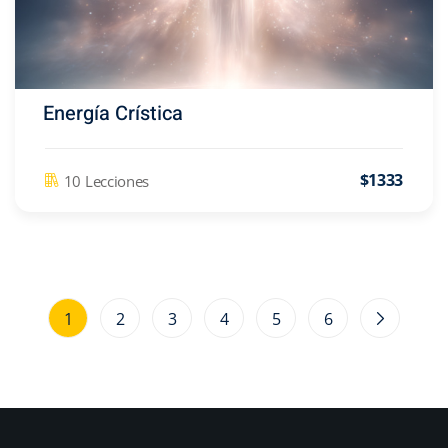
Energía Crística
$1333
10 Lecciones
1
2
3
4
5
6