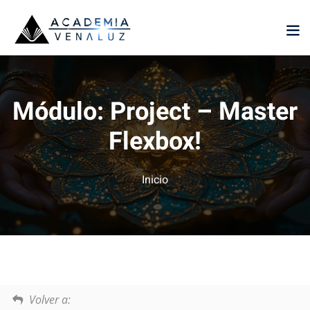
Sign in
Sign up
Sign in
Don’t have an account?
Sign up
Módulo:
Project – Master
Flexbox!
Inicio
Lost your password?
Remember me
Volver a: