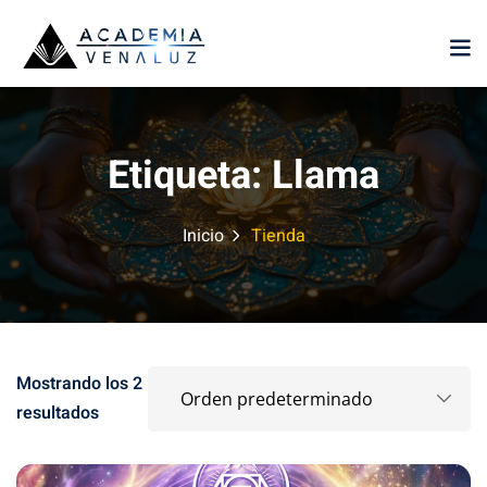
Sign in
Sign up
Sign in
Don’t have an account?
Sign up
Etiqueta:
Llama
Inicio
Tienda
Lost your password?
Remember me
Mostrando los 2
resultados