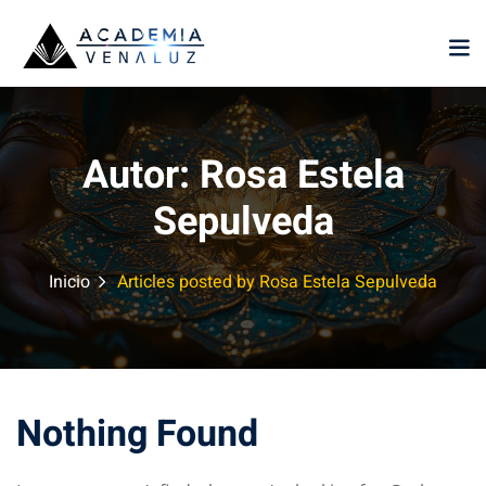
Sign in
Sign up
Sign in
Don’t have an account?
Sign up
Autor:
Rosa Estela
Sepulveda
Inicio
Articles posted by Rosa Estela Sepulveda
Lost your password?
Remember me
Nothing Found