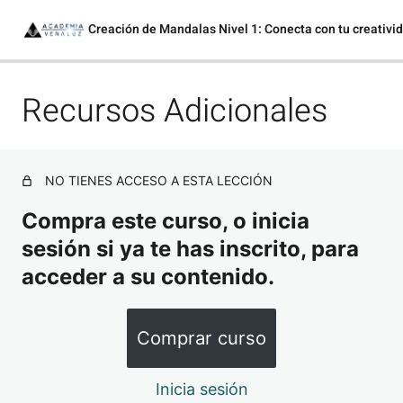
Sign in
Sign up
Sign in
Recursos Adicionales
Antes de Comenzar
Don’t have an account?
Sign up
Sesión 1 El arte de la meditación en movimiento:
Creación de tu primer mandala
NO TIENES ACCESO A ESTA LECCIÓN
Sesión 2 Fluyendo con la creatividad: Mandalas como
herramienta de autoconocimiento
Compra este curso, o inicia
Cuestionario Final – Taller de Creación de Mandalas
sesión si ya te has inscrito, para
Nivel 1
acceder a su contenido.
Recursos Adicionales
Lost your password?
Remember me
Comprar curso
Inicia sesión